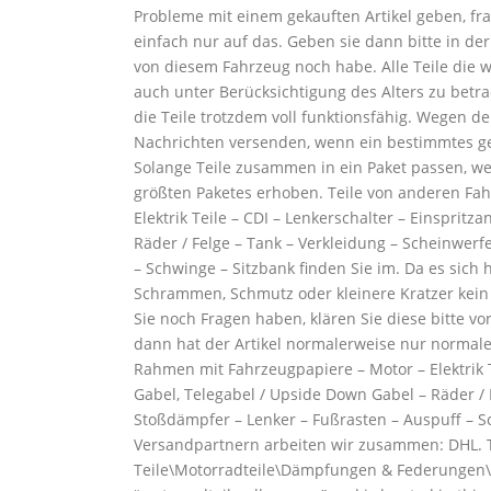
Probleme mit einem gekauften Artikel geben, frag
einfach nur auf das. Geben sie dann bitte in der
von diesem Fahrzeug noch habe. Alle Teile die 
auch unter Berücksichtigung des Alters zu betra
die Teile trotzdem voll funktionsfähig. Wegen de
Nachrichten versenden, wenn ein bestimmtes ges
Solange Teile zusammen in ein Paket passen, w
größten Paketes erhoben. Teile von anderen Fa
Elektrik Teile – CDI – Lenkerschalter – Einspritz
Räder / Felge – Tank – Verkleidung – Scheinwerf
– Schwinge – Sitzbank finden Sie im. Da es sich
Schrammen, Schmutz oder kleinere Kratzer kein 
Sie noch Fragen haben, klären Sie diese bitte vo
dann hat der Artikel normalerweise nur normal
Rahmen mit Fahrzeugpapiere – Motor – Elektrik Te
Gabel, Telegabel / Upside Down Gabel – Räder / 
Stoßdämpfer – Lenker – Fußrasten – Auspuff – S
Versandpartnern arbeiten wir zusammen: DHL. Th
Teile\Motorradteile\Dämpfungen & Federungen\G