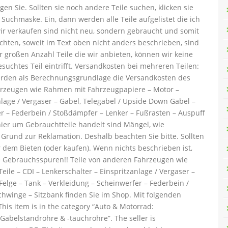
en Sie. Sollten sie noch andere Teile suchen, klicken sie
 Suchmaske. Ein, dann werden alle Teile aufgelistet die ich
wir verkaufen sind nicht neu, sondern gebraucht und somit
chten, soweit im Text oben nicht anders beschrieben, sind
r großen Anzahl Teile die wir anbieten, können wir keine
uchtes Teil eintrifft. Versandkosten bei mehreren Teilen:
erden als Berechnungsgrundlage die Versandkosten des
hrzeugen wie Rahmen mit Fahrzeugpapiere – Motor –
anlage / Vergaser – Gabel, Telegabel / Upside Down Gabel –
er – Federbein / Stoßdämpfer – Lenker – Fußrasten – Auspuff
 hier um Gebrauchtteile handelt sind Mängel, wie
Grund zur Reklamation. Deshalb beachten Sie bitte. Sollten
r dem Bieten (oder kaufen). Wenn nichts beschrieben ist,
e Gebrauchsspuren!! Teile von anderen Fahrzeugen wie
ile – CDI – Lenkerschalter – Einspritzanlage / Vergaser –
Felge – Tank – Verkleidung – Scheinwerfer – Federbein /
chwinge – Sitzbank finden Sie im Shop. Mit folgenden
is item is in the category “Auto & Motorrad:
abelstandrohre & -tauchrohre”. The seller is