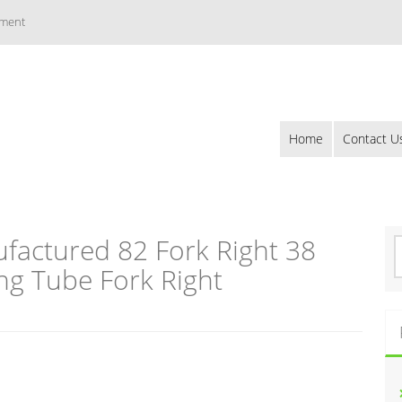
ement
Home
Contact U
actured 82 Fork Right 38
S
e
ng Tube Fork Right
a
r
c
h
f
o
r