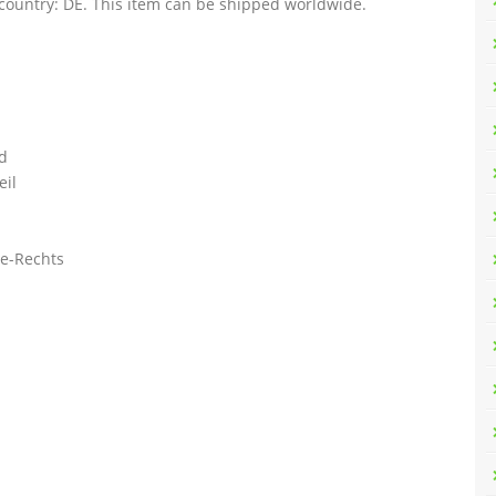
 country: DE. This item can be shipped worldwide.
d
eil
ne-Rechts