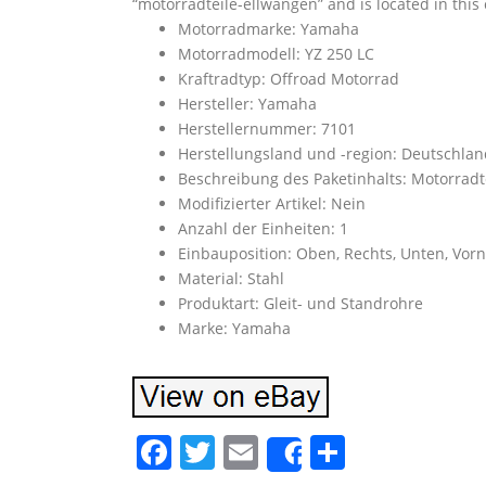
“motorradteile-ellwangen” and is located in this
Motorradmarke: Yamaha
Motorradmodell: YZ 250 LC
Kraftradtyp: Offroad Motorrad
Hersteller: Yamaha
Herstellernummer: 7101
Herstellungsland und -region: Deutschlan
Beschreibung des Paketinhalts: Motorradt
Modifizierter Artikel: Nein
Anzahl der Einheiten: 1
Einbauposition: Oben, Rechts, Unten, Vor
Material: Stahl
Produktart: Gleit- und Standrohre
Marke: Yamaha
F
T
E
S
Share