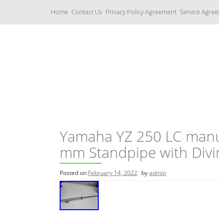
S
Home
Contact Us
Privacy Policy Agreement
Service Agre
k
i
p
t
o
c
Yamaha Fork Tubes
o
n
t
e
n
t
Yamaha YZ 250 LC manuf
mm Standpipe with Divi
Posted on
February 14, 2022
by
admin